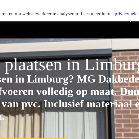
seren en om websiteverkeer te analyseren. Lees meer in ons
privacybele
Home
Diensten
Project
 plaatsen in Limbur
tsen in Limburg? MG Dakbede
voeren volledig op maat. Du
van pvc. Inclusief materiaal
n.