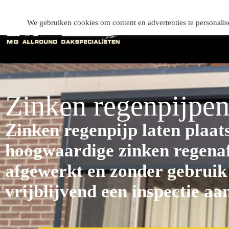
We gebruiken cookies om content en advertenties te personali
Zinken regenpijpen
Zinken regenpijp laten plaa
hoogwaardige zinken regenaf
afgewerkt en zonder gebruik 
vrijblijvend een inspectie aa