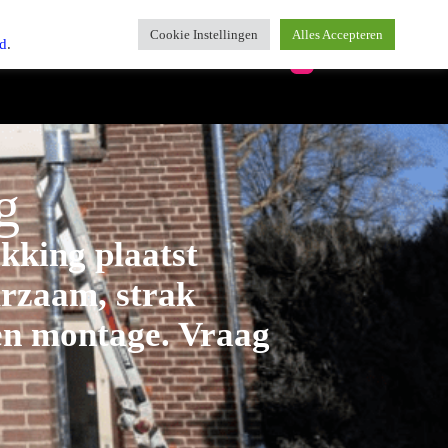
Cookie Instellingen
Alles Accepteren
id
.
en
Recensies
Over Ons
Contact
g
kking plaatst
urzaam, strak
 en montage. Vraag