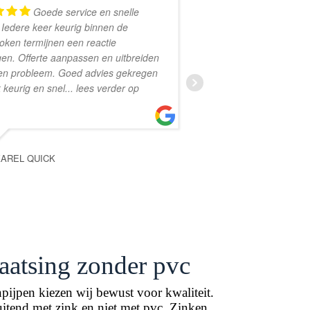
Goede service en snelle
M
. Iedere keer keurig binnen de
toen onder een kl
oken termijnen een reactie
dak water bleek 
en. Offerte aanpassen en uitbreiden
lek bij de schoor
en probleem. Goed advies gekregen
maandag komen k
 keurig en snel
... lees verder op
woensdagochten
ANNEMIEKE AKKER AK
KAREL QUICK
aatsing zonder pvc
npijpen kiezen wij bewust voor kwaliteit.
itend met zink en niet met pvc. Zinken