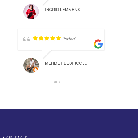
INGRID LEMMENS
nieu
op o
Perfect.
Hele
werk
hele
dat 
MEHMET BESIROGLU
Goo
J. DEG
CONTACT