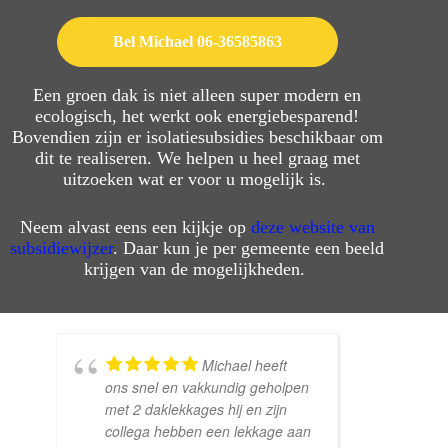
Bel Michael 06-36585863
Een groen dak is niet alleen super modern en
ecologisch, het werkt ook energiebesparend!
Bovendien zijn er isolatiesubsidies beschikbaar om
dit te realiseren. We helpen u heel graag met
uitzoeken wat er voor u mogelijk is.
Neem alvast eens een kijkje op
deze website van
subsidiewijzer
. Daar kun je per gemeente een beeld
krijgen van de mogelijkheden.
Michael heeft
ons snel en vakkundig geholpen
gele
met 2 daklekkages hij en zijn
men
collega hebben een lekkage aan
oog 