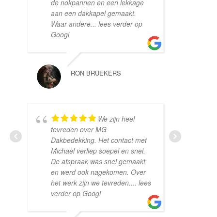
de nokpannen en een lekkage
vern
aan een dakkapel gemaakt.
weer
Waar andere
... lees verder op
Googl
PETER KUE
RON BRUEKERS
alle
wha
We zijn heel
alle
tevreden over MG
Geen
Dakbedekking. Het contact met
verr
Michael verliep soepel en snel.
dak 
De afspraak was snel gemaakt
uitg
en werd ook nagekomen. Over
verd
het werk zijn we tevreden.
... lees
verder op Googl
WIEL HABE