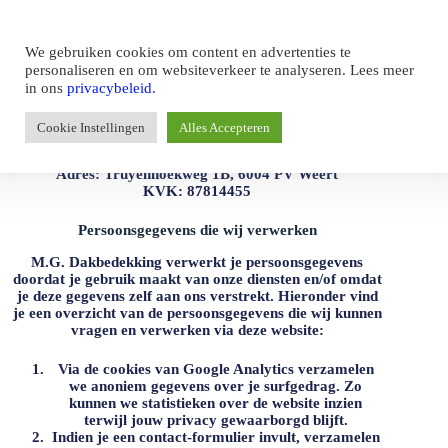
We gebruiken cookies om content en advertenties te
personaliseren en om websiteverkeer te analyseren. Lees meer
in ons
privacybeleid
.
Contactgegevens
Cookie Instellingen
Alles Accepteren
Website:
https://www.mg-dakbedekking.nl
E-mail:
info@mg-dakbedekking.com
Adres: Truyenhoekweg 1B, 6004 PV Weert
KVK: 87814455
Persoonsgegevens die wij verwerken
M.G. Dakbedekking
verwerkt je persoonsgegevens
doordat je gebruik maakt van onze diensten en/of omdat
je deze gegevens zelf aan ons verstrekt. Hieronder vind
je een overzicht van de persoonsgegevens die wij kunnen
vragen en verwerken via deze website:
Via de cookies van Google Analytics verzamelen
we anoniem gegevens over je surfgedrag. Zo
kunnen we statistieken over de website inzien
terwijl jouw privacy gewaarborgd blijft.
Indien je een contact-formulier invult, verzamelen