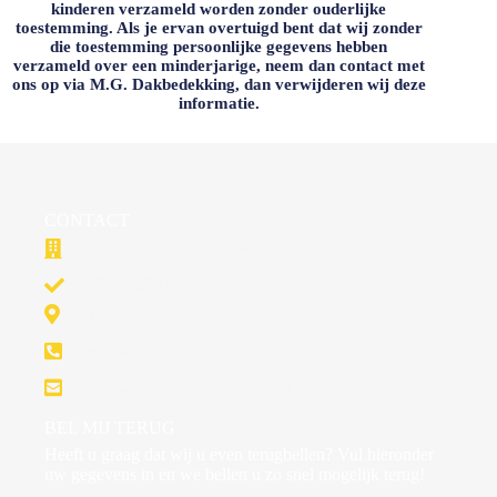
kinderen verzameld worden zonder ouderlijke
toestemming. Als je ervan overtuigd bent dat wij zonder
die toestemming persoonlijke gegevens hebben
verzameld over een minderjarige, neem dan contact met
ons op via
M.G. Dakbedekking
, dan verwijderen wij deze
informatie.
CONTACT
M.G. Dakbedekking Weert B.V.
KVK: 87814455
Truyenhoekweg 1B, 6004 PV Weert
+31 6 365 858 63
info@mg-dakbedekking.com
BEL MIJ TERUG
Heeft u graag dat wij u even terugbellen? Vul hieronder
uw gegevens in en we bellen u zo snel mogelijk terug!