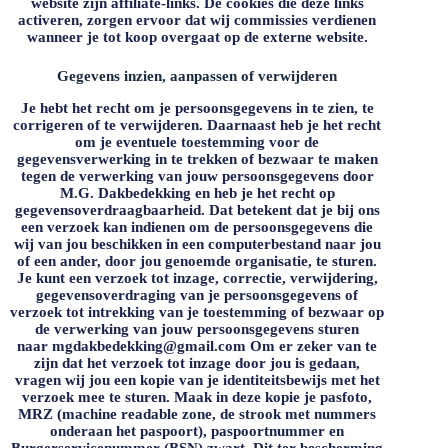
website zijn affiliate-links. De cookies die deze links
activeren, zorgen ervoor dat wij commissies verdienen
wanneer je tot koop overgaat op de externe website.
Gegevens inzien, aanpassen of verwijderen
Je hebt het recht om je persoonsgegevens in te zien, te
corrigeren of te verwijderen. Daarnaast heb je het recht
om je eventuele toestemming voor de
gegevensverwerking in te trekken of bezwaar te maken
tegen de verwerking van jouw persoonsgegevens door
M.G. Dakbedekking
en heb je het recht op
gegevensoverdraagbaarheid. Dat betekent dat je bij ons
een verzoek kan indienen om de persoonsgegevens die
wij van jou beschikken in een computerbestand naar jou
of een ander, door jou genoemde organisatie, te sturen.
Je kunt een verzoek tot inzage, correctie, verwijdering,
gegevensoverdraging van je persoonsgegevens of
verzoek tot intrekking van je toestemming of bezwaar op
de verwerking van jouw persoonsgegevens sturen
naar mgdakbedekking@gmail.com Om er zeker van te
zijn dat het verzoek tot inzage door jou is gedaan,
vragen wij jou een kopie van je identiteitsbewijs met het
verzoek mee te sturen. Maak in deze kopie je pasfoto,
MRZ (machine readable zone, de strook met nummers
onderaan het paspoort), paspoortnummer en
Burgerservicenummer (BSN) zwart. Dit ter bescherming