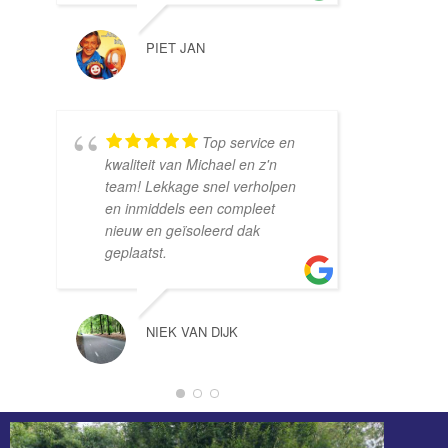
PIET JAN
GOSWIN _
Top service en
kwaliteit van Michael en z'n
dak 
team! Lekkage snel verholpen
een 
en inmiddels een compleet
offe
nieuw en geïsoleerd dak
vast
geplaatst.
werk
corr
gewe
NIEK VAN DIJK
JAC BULL