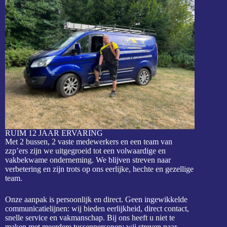
RUIM 12 JAAR ERVARING
Met 2 bussen, 2 vaste medewerkers en een team van
zzp’ers zijn we uitgegroeid tot een volwaardige en
vakbekwame onderneming. We blijven streven naar
verbetering en zijn trots op ons eerlijke, hechte en gezellige
team.
Onze aanpak is persoonlijk en direct. Geen ingewikkelde
communicatielijnen: wij bieden eerlijkheid, direct contact,
snelle service en vakmanschap. Bij ons heeft u niet te
maken met meerdere tussenpersonen; wij streven naar