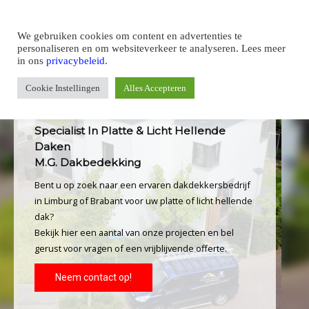
We gebruiken cookies om content en advertenties te
personaliseren en om websiteverkeer te analyseren. Lees meer
in ons
privacybeleid
.
Cookie Instellingen
Alles Accepteren
Specialist In Platte & Licht Hellende
Specialist In Platte & Licht Hellende
Daken
Daken
M.G. Dakbedekking
M.G. Dakbedekking
Bent u op zoek naar een ervaren dakdekkersbedrijf
Bent u op zoek naar een ervaren dakdekkersbedrijf
in Limburg of Brabant voor uw platte of licht hellende
in Limburg of Brabant voor uw platte of licht hellende
dak?
dak?
Bekijk hier een aantal van onze projecten en bel
Bekijk hier een aantal van onze projecten en bel
gerust voor vragen of een vrijblijvende offerte.
gerust voor vragen of een vrijblijvende offerte.
Neem contact op!
Neem contact op!