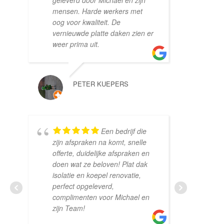
geleverd door Michael en zijn
eerd
mensen. Harde werkers met
gara
oog voor kwaliteit. De
de d
vernieuwde platte daken zien er
van 
weer prima uit.
late
hart
com
verd
PETER KUEPERS
MAARTEN 
Een bedrijf die
zijn afspraken na komt, snelle
offerte, duidelijke afspraken en
doen wat ze beloven! Plat dak
bedr
isolatie en koepel renovatie,
geve
perfect opgeleverd,
kome
complimenten voor Michael en
gaat
zijn Team!
zoal
Goo